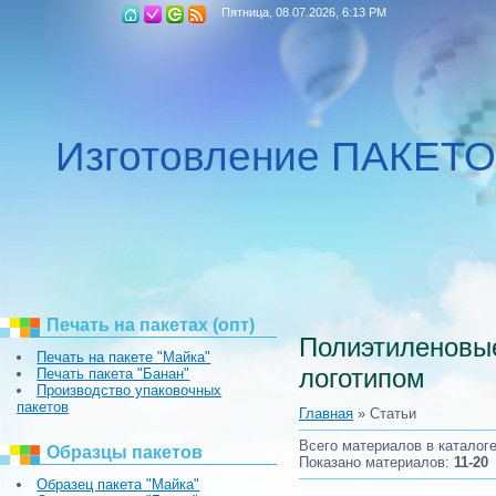
Пятница, 08.07.2026, 6:13 PM
Изготовление ПАКЕТ
Печать на пакетах (опт)
Полиэтиленовые
Печать на пакете "Майка"
логотипом
Печать пакета "Банан"
Производство упаковочных
пакетов
Главная
»
Статьи
Всего материалов в каталог
Образцы пакетов
Показано материалов
:
11-20
Образец пакета "Майка"