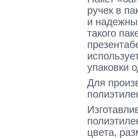
ручек в
па
и надежны
такого пак
презентаб
используе
упаковки о
Для произ
полиэтилен
Изготавли
полиэтиле
цвета, раз