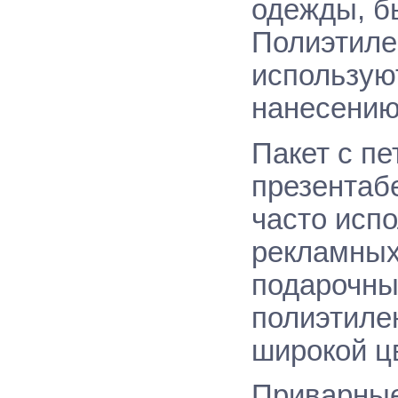
одежды, бы
Полиэтиле
использую
нанесению
Пакет с пе
презентаб
часто исп
рекламных
подарочны
полиэтилен
широкой ц
Приварные