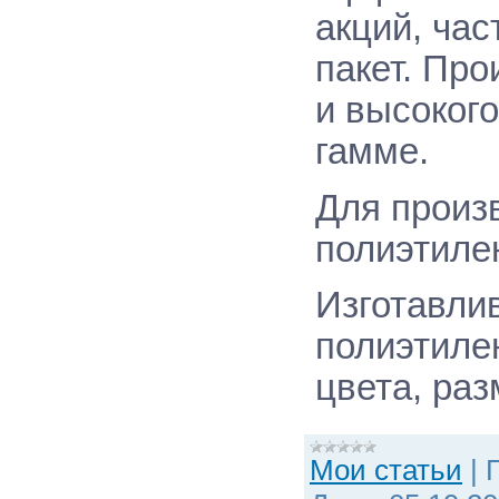
акций, час
пакет. Про
и высоког
гамме.
Для произ
полиэтилен
Изготавли
полиэтиле
цвета, раз
Мои статьи
|