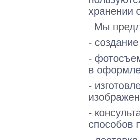
хранении 
Мы предла
- создание
- фотосъе
в оформл
- изготовл
изображен
- консульт
способов п