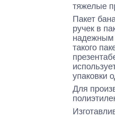
тяжелые п
Пакет бан
ручек в па
надежным 
такого пак
презентаб
используе
упаковки о
Для произ
полиэтилен
Изготавли