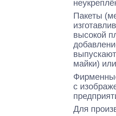
неукреплё
Пакеты (м
изготавлив
высокой пл
добавлени
выпускаютс
майки) или
Фирменные
с изображ
предприят
Для произ