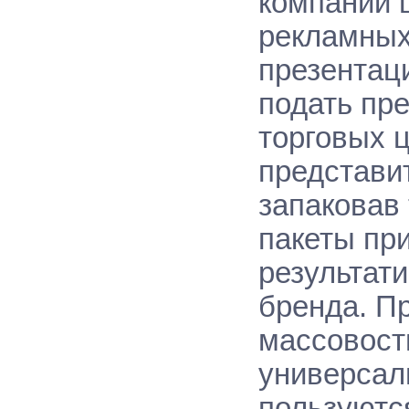
компаний 
рекламных
презентац
подать пр
торговых 
представи
запаковав 
пакеты пр
результат
бренда. Пр
массовости
универсал
пользуютс