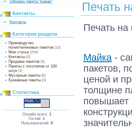
Образец пакета "Банан"
Печать н
Контакты
Контакты
Печать
на
Категории раздела
Производство
полиэтиленовых пакетов
[10]
Мои статьи
[294]
Майка
- с
Контакты
[0]
Продажа пакетов
[5]
пакетов, п
Пакеты с логотипом от 100
штук
[3]
Мусорные пакеты
[0]
ценой и п
Бумажные пакеты
[3]
толщине п
Статистика
повышает 
конструкц
Онлайн всего:
1
Гостей:
1
значитель
Пользователей:
0