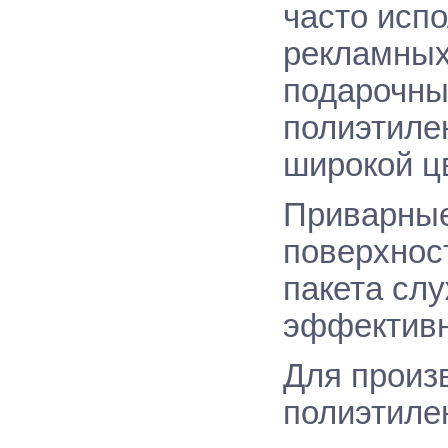
часто исп
рекламных
подарочны
полиэтилен
широкой ц
Приварные
поверхност
пакета сл
эффективн
Для произ
полиэтилен