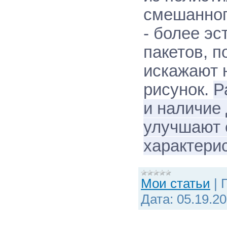
смешанног
- более э
пакетов, п
искажают 
рисунок.
Р
и наличие
улучшают 
характери
Мои статьи
|
Дата:
05.19.2