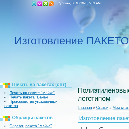
Суббота, 08.08.2026, 5:39 AM
Изготовление ПАКЕТ
Печать на пакетах (опт)
Полиэтиленовые
Печать на пакете "Майка"
логотипом
Печать пакета "Банан"
Производство упаковочных
пакетов
Главная
»
Статьи
»
Мои стат
Образцы пакетов
Изготовление паке
Образец пакета "Майка"