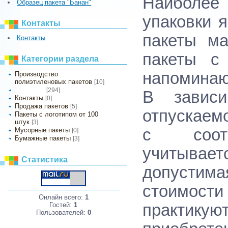
Наиболе
Образец пакета "Банан"
упаковки 
Контакты
пакеты ма
Контакты
пакеты с 
Категории раздела
напоминаю
Производство
полиэтиленовых пакетов
[10]
[294]
Мои статьи
В зависи
Контакты
[0]
Продажа пакетов
[5]
отпускаем
Пакеты с логотипом от 100
штук
[3]
с соотв
Мусорные пакеты
[0]
Бумажные пакеты
[3]
учитывае
Статистика
допустима
стоимости
Онлайн всего:
1
Гостей:
1
практик
Пользователей:
0