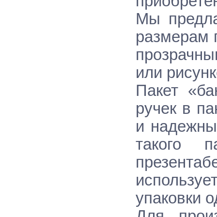
приобретен
Мы предла
размерам 
прозрачн
или рисун
Пакет «ба
ручек в п
и надежны
такого п
презентаб
использу
упаковки о
Для произ