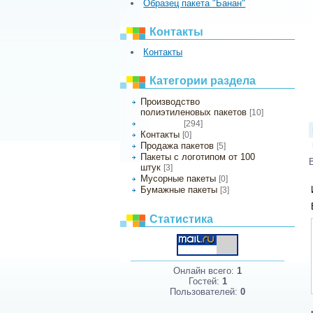
Образец пакета "Банан"
Контакты
Контакты
Категории раздела
Производство
полиэтиленовых пакетов
[10]
[294]
Мои статьи
Контакты
[0]
Продажа пакетов
[5]
Пакеты с логотипом от 100
штук
[3]
Мусорные пакеты
[0]
Бумажные пакеты
[3]
Статистика
Онлайн всего:
1
Гостей:
1
Пользователей:
0