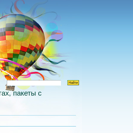
ах, пакеты с
х