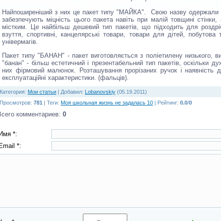
Найпоширеніший з них це пакет типу "МАЙКА". Свою назву одержали 
забезпечують міцність цього пакета навіть при малій товщині стінки, 
містким. Це найбільш дешевий тип пакетів, що підходить для роздріб
взуття, спортивні, канцелярські товари, товари для дітей, побутова 
універмагів.
Пакет типу "БАНАН" - пакет виготовляється з поліетилену низького, ви
"банан" - більш естетичний і презентабельний тип пакетів, оскільки 
них фірмовий малюнок. Розташування прорізаних ручок і наявність 
експлуатаційні характеристики. (фальців).
Категория
:
Мои статьи
|
Добавил
:
Lobanovskiy
(05.19.2011)
Просмотров
:
781
|
Теги
:
Моя школьная жизнь не задалась 10
|
Рейтинг
:
0.0
/
0
Всего комментариев
:
0
Имя *:
Email *: