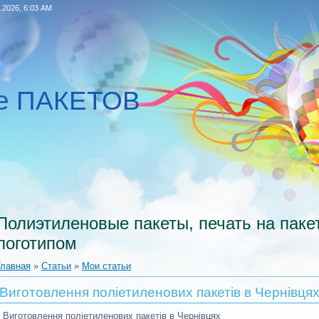
.2026, 6:03 AM
ие ПАКЕТОВ
Полиэтиленовые пакеты, печать на пакет
логотипом
Главная
»
Статьи
»
Мои статьи
Виготовлення поліетиленових пакетів в Чернівця
В
иготовлення поліетиленових пакетів
в Чернівцях