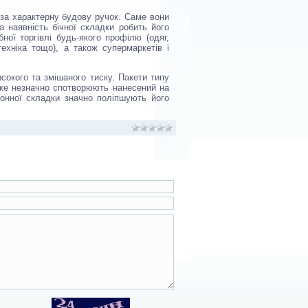
за характерну будову ручок. Саме вони
а наявність бічної складки робить його
ної торгівлі будь-якого профілю (одяг,
техніка тощо), а також супермаркетів і
сокого та змішаного тиску. Пакети типу
дуже незначно спотворюють нанесений на
донної складки значно поліпшують його