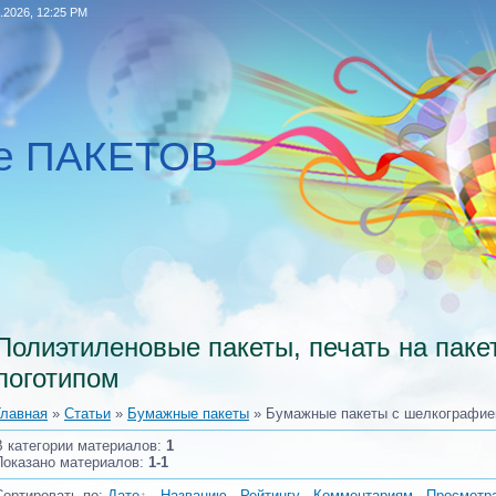
.2026, 12:25 PM
ие ПАКЕТОВ
Полиэтиленовые пакеты, печать на пакет
логотипом
Главная
»
Статьи
»
Бумажные пакеты
» Бумажные пакеты с шелкографией
В категории материалов
:
1
Показано материалов
:
1-1
Сортировать по
:
Дате
·
Названию
·
Рейтингу
·
Комментариям
·
Просмотр